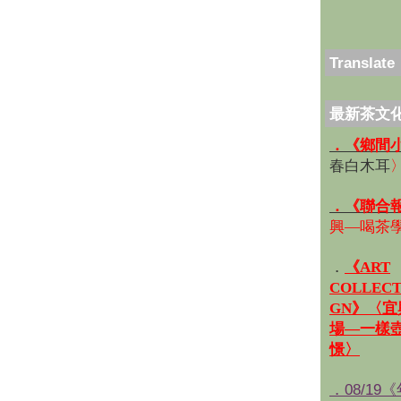
Translate
最新茶文
．《鄉間
春白木耳
．《聯合
興—喝茶
．
《ART
COLLECT
GN》〈
場—一樣
憬〉
．08/19