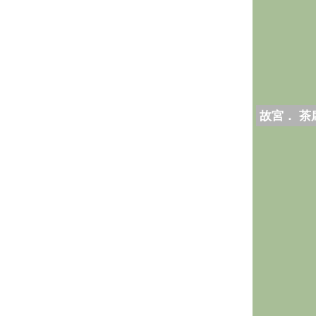
故宮． 茶