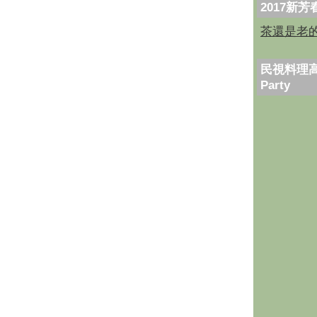
2017新
茶還是老
民視料理高
Party