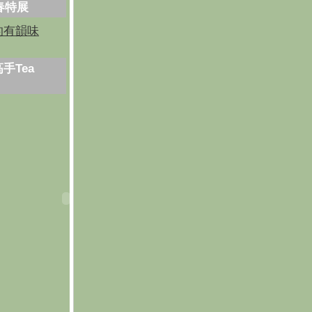
芳春特展
的有韻味
手Tea