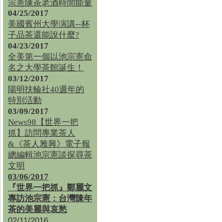
宗憲陳茶老酒時間能量
04/25/2017
美國賓州大學演講--杯
子品茶還能說什麼?
04/23/2017
全美第一個以池宗憲命
名之大學茶館誕生！
03/12/2017
陽明扶輪社40週年的
特別活動
03/09/2017
News98【世界一把
抓】訪問專業茶人
&《茶人雅興》電子報
總編輯池宗憲談探尋茶
文明
03/06/2017
『世界一把抓』鄭麗文
專訪池宗憲：台灣陳年
茶的美麗與哀愁
02/11/2016