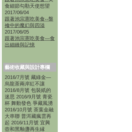
食細節勾勒天使想望
2017/06/04
跟著池宗憲吃美食--盤
飧中的魔幻與四溢
2017/06/05
跟著池宗憲吃美食—食
出細緻與記憶
藝術收藏與設計專欄
2016/7月號 藏綠金—
烏龍茶兩岸紅不讓
2016/8月號 包裝紙的
迷思 2016/9月號 青瓷
杯 舞動發色 爭藏風湧
2016/10月號 茶葉金融
大串聯 普洱藏瘋雲再
起 2016/11月號 宜興
壺和黑釉盞再生縁