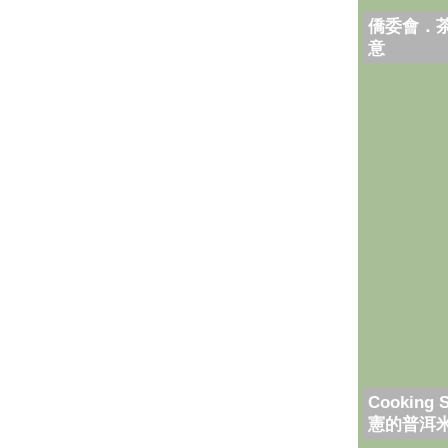
僑委會．
意
Cooking 
憲的普洱