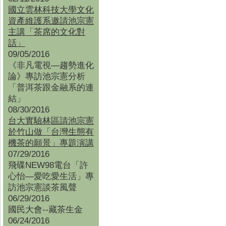
國立雲林科技大學文化
資產維護系邀請池宗憲
主講「茶席的文化對
話」
09/05/2016
《非凡電視—趨勢進化
論》專訪池宗憲分析
「普洱茶跟金融系的連
結」
08/30/2016
台大實驗林區請池宗憲
於竹山做「台灣生態有
機茶的願景」專題演講
07/29/2016
飛碟NEW98電台「許
心怡—愛吃愛生活」專
訪池宗憲談茶風聲
06/29/2016
國民大會--藏茶生金
06/24/2016