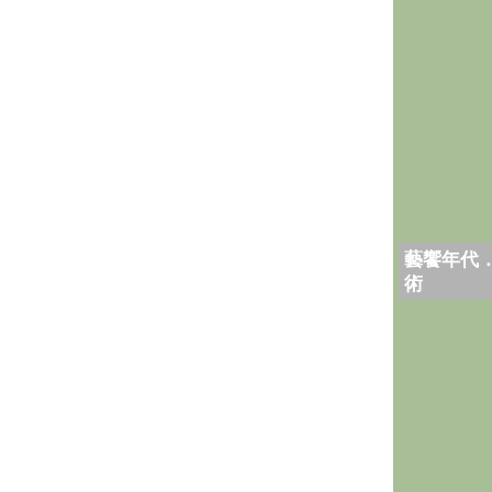
藝饗年代
術