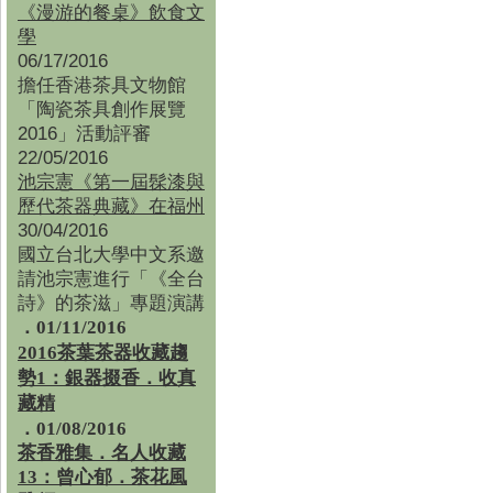
《漫游的餐桌》飲食文
學
06/17/2016
擔任香港茶具文物館
「陶瓷茶具創作展覽
2016」活動評審
22/05/2016
池宗憲《第一屆髹漆與
歷代茶器典藏》在福州
30/04/2016
國立台北大學中文系邀
請池宗憲進行「《全台
詩》的茶滋」專題演講
．01/11/2016
2016茶葉茶器收藏趨
勢1：銀器掇香．收真
藏精
．01/08/2016
茶香雅集
．
名人收藏
13：曾心郁．茶花風