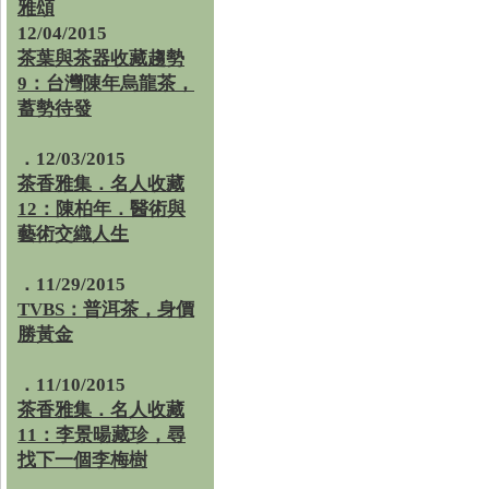
雅頌
12/04/2015
茶葉與茶器收藏趨勢
9：台灣陳年烏龍茶，
蓄勢待發
．12/03/2015
茶香雅集．名人收藏
12：陳柏年．醫術與
藝術交織人生
．11/29/2015
TVBS：普洱茶，身價
勝黃金
．11/10/2015
茶香雅集．名人收藏
11：李景暘藏珍，尋
找下一個李梅樹