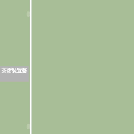
．茶席裝置藝