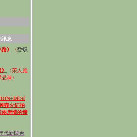
化訊息
碧螺
小路》
〈
〉
報》
〈
茶人雅
學品味
〉
ION+DESI
宜興壺火紅拍
壺兩岸情的憧
《年代新聞台