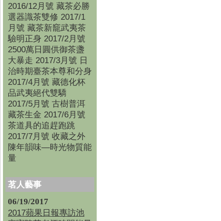
2016/12月號 藏茶必勝
選器識茶雙修 2017/1
月號 藏茶新竉武夷茶
驗明正身 2017/2月號
2500萬日圓供御茶盞
大暴走 2017/3月號 日
治時期臺茶本尊和分身
2017/4月號 藏德化杯
品武夷絕代雙驕
2017/5月號 古樹普洱
藏茶生金 2017/6月號
茶道具的追趕跑跳
2017/7月號 收藏之外
陳年韻味—時光物質能
量
茗人藝事
06/19/2017
2017蘋果日報專訪池