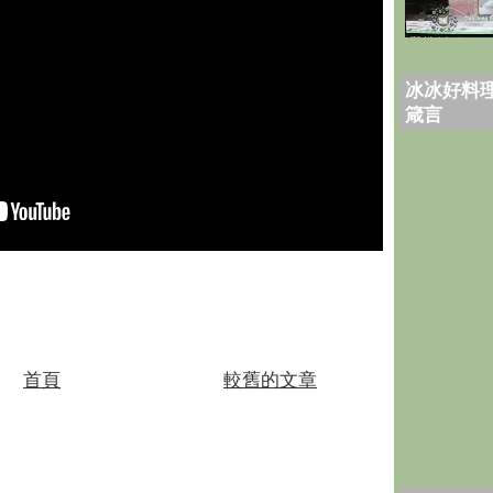
冰冰好料理
箴言
首頁
較舊的文章